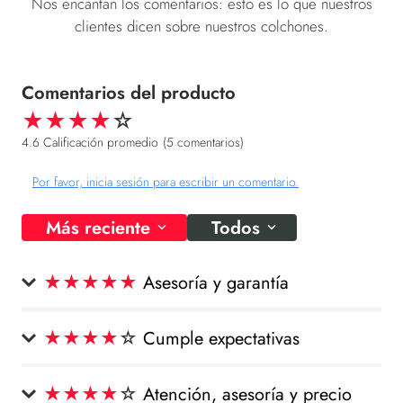
Nos encantan los comentarios: esto es lo que nuestros
clientes dicen sobre nuestros colchones.
★
★
★
★
☆
4.6 Calificación promedio
(5 comentarios)
Por favor, inicia sesión para escribir un comentario.
Más reciente
Todos
★
★
★
★
★
Asesoría y garantía
Enviado
4 meses atrás
por
Judith Andrea Guzman
Me gusto el diseño la textura y la garantía y espero sea
★
★
★
★
☆
Cumple expectativas
todo como me lo dijo el asesor .Gracias
Enviado
7 meses atrás
por
Alexander Torres Ordoñez
Me parece que cumple con todos los servicios
★
★
★
★
☆
Atención, asesoría y precio