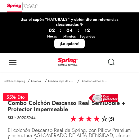
Usa el cupón "NATURALS" y obtén dto en referencias
sleccionadas ✨
02
:
04
:
12
Horas
Minutos
Segundos
¡Lo quiero!
Combos
Colchon ropa de cama
Combo Colchón Descanso Real SemiDoble + Protector Impermeable
55
% Dto
Combo Colchón Descanso Real SemiDoble +
Protector Impermeable
★
★
★
★
☆
SKU
:
30205944
(
5
)
El colchón Descanso Real de Spring, con Pillow Premium
y estructura AGLOMERADO DE ALTA DENSIDAD, ofrece