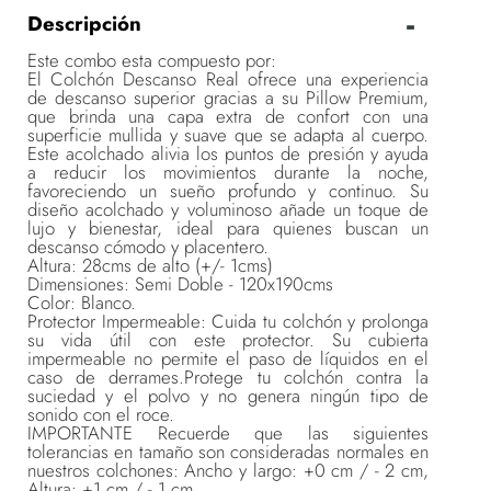
Descripción
Este combo esta compuesto por:
El Colchón Descanso Real ofrece una experiencia
de descanso superior gracias a su Pillow Premium,
que brinda una capa extra de confort con una
superficie mullida y suave que se adapta al cuerpo.
Este acolchado alivia los puntos de presión y ayuda
a reducir los movimientos durante la noche,
favoreciendo un sueño profundo y continuo. Su
diseño acolchado y voluminoso añade un toque de
lujo y bienestar, ideal para quienes buscan un
descanso cómodo y placentero.
Altura: 28cms de alto (+/- 1cms)
Dimensiones: Semi Doble - 120x190cms
Color: Blanco.
Protector Impermeable: Cuida tu colchón y prolonga
su vida útil con este protector. Su cubierta
impermeable no permite el paso de líquidos en el
caso de derrames.Protege tu colchón contra la
suciedad y el polvo y no genera ningún tipo de
sonido con el roce.
IMPORTANTE Recuerde que las siguientes
tolerancias en tamaño son consideradas normales en
nuestros colchones: Ancho y largo: +0 cm / - 2 cm,
Altura: +1 cm / - 1 cm