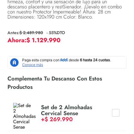
firmeza, confort y una sensación de lujo para un
descanso placentero y restSienador. ¡Llevalo en combo
con nuestro Protector Impermeable! Altura: 28 cm
Dimensiones: 120x190 cm Color: Blanco.
$
2
.
489
.
980
-
55
%DTO
$
1
.
129
.
990
Set de 2 Almohadas
Cervical Sense
+
$
269
.
990