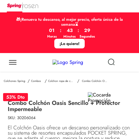
🎁¡Renueva tu descanso, al mejor precio, oferta única de la
semana⌛
01
:
43
:
29
Horas
Minutos
Segundos
¡Lo quiero!
Combos
Colchon ropa de cama
Combo Colchón Oasis Sencillo + Protector Impermeable
53
% Dto
Combo Colchón Oasis Sencillo + Protector
Impermeable
SKU
:
30206064
El Colchón Oasis ofrece un descanso personalizado con
su sistema de resortes encapsulados POCKET SPRING,
que se adapta al cuerpo, mejora la postura y reduce