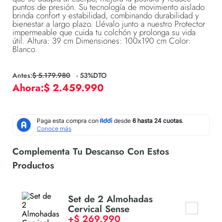
puntos de presión. Su tecnología de movimiento aislado
brinda confort y estabilidad, combinando durabilidad y
bienestar a largo plazo. Llévalo junto a nuestro Protector
impermeable que cuida tu colchón y prolonga su vida
útil. Altura: 39 cm Dimensiones: 100x190 cm Color:
Blanco.
$
5
.
179
.
980
-
53
%DTO
$
2
.
459
.
990
Set de 2 Almohadas
Cervical Sense
+
$
269
.
990