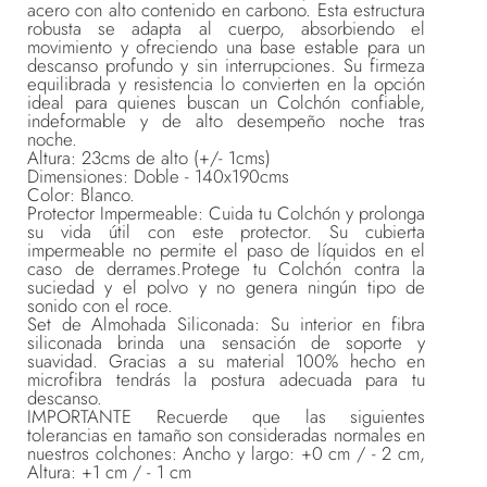
acero con alto contenido en carbono. Esta estructura
robusta se adapta al cuerpo, absorbiendo el
movimiento y ofreciendo una base estable para un
descanso profundo y sin interrupciones. Su firmeza
equilibrada y resistencia lo convierten en la opción
ideal para quienes buscan un Colchón confiable,
indeformable y de alto desempeño noche tras
noche.
Altura: 23cms de alto (+/- 1cms)
Dimensiones: Doble - 140x190cms
Color: Blanco.
Protector Impermeable: Cuida tu Colchón y prolonga
su vida útil con este protector. Su cubierta
impermeable no permite el paso de líquidos en el
caso de derrames.Protege tu Colchón contra la
suciedad y el polvo y no genera ningún tipo de
sonido con el roce.
Set de Almohada Siliconada: Su interior en fibra
siliconada brinda una sensación de soporte y
suavidad. Gracias a su material 100% hecho en
microfibra tendrás la postura adecuada para tu
descanso.
IMPORTANTE Recuerde que las siguientes
tolerancias en tamaño son consideradas normales en
nuestros colchones: Ancho y largo: +0 cm / - 2 cm,
Altura: +1 cm / - 1 cm