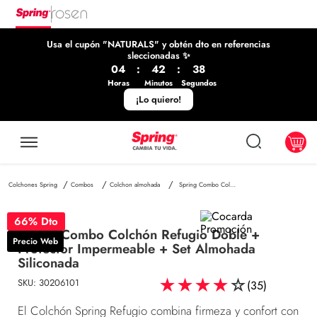
Usa el cupón "NATURALS" y obtén dto en referencias
sleccionadas ✨
04
:
42
:
38
Horas
Minutos
Segundos
¡Lo quiero!
Combos
Colchon almohada
Spring Combo Colchón Refugio Doble + Protector Impermeable + Set Almohada Siliconada
66
% Dto
Spring Combo Colchón Refugio Doble +
Precio Web
Protector Impermeable + Set Almohada
Siliconada
★
★
★
★
☆
SKU
:
30206101
(
35
)
El Colchón Spring Refugio combina firmeza y confort con