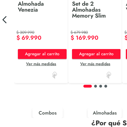
Almohada
Set de 2
Venezia
Almohadas
Memory Slim
$
309
.
990
$
679
.
980
$
$
69
.
990
$
169
.
990
Agregar al carrito
Agregar al carrito
Ver más medidas
Ver más medidas
Combos
Almohadas
¿Por qué S