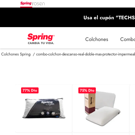
Usa el cupón "TECHS"
Colchones
Comb
combo-colchon-descanso-real-doble-mas-protector-impermea
77
% Dto
75
% Dto