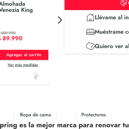
Almohada
Venezia King
Llévame al in
Muéstrame c
309
.
990
$
89
.
990
Quiero ver 
Agregar al carrito
Ver más medidas
Ropa de cama
Protectores
pring es la mejor marca para renovar t