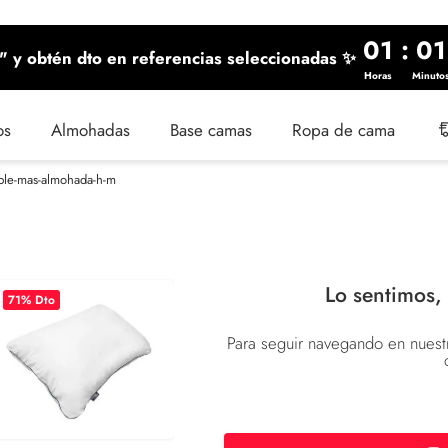
01
:
01
 y obtén dto en referencias seleccionadas ✨
Horas
Minuto
os
Almohadas
Base camas
Ropa de cama
ble-mas-almohada-h-m
Lo sentimos,
71
% Dto
Para seguir navegando en nuestr