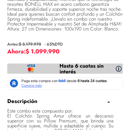
resortes BONELL MAX en acero carbono garantiza
firmeza, durabilidad y soporte superior noche tras noche.
Ideal para quienes buscan confort profundo y un Colchón
Spring indeformable. ¡Llevalo en combo con nuestro
Protector Impermeable y nuestro Set de Almohada H&M!
Altura: 27 cm Dimensiones: 100x190 cm Color: Blanco.
$
3
.
179
.
970
-
65
%DTO
$
1
.
099
.
990
Hasta 6 cuotas sin
interés
Descripción
Este combo esta compuesto por:
El Colchón Spring Amur ofrece un descanso
superior con su Pillow Premium, que brinda una
superficie suave, mullida y adaptable al cuerpo. Su