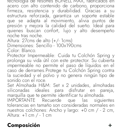
tecnología de resortes BONELL MAX, fabricados en
acero con alto contenido de carbono, proporciona
firmeza, resistencia y durabilidad. Gracias a su
estructura reforzada, garantiza un soporte estable
que se adapta al movimiento, alivia puntos de
presión y mejora la calidad del sueño. Ideal para
quienes buscan confort, lujo y alto desempeño
noche tras noche.
Altura: 27cms de alto (+/- 1cms)
Dimensiones: Sencillo - 100x190cms
Color: Blanco.
Protector Impermeable: Cuida tu Colchón Spring y
prolonga su vida útil con este protector. Su cubierta
impermeable no permite el paso de líquidos en el
caso de derrames.Protege tu Colchón Spring contra
la suciedad y el polvo y no genera ningún tipo de
sonido con el roce.
Set Almohada H&M: Set x 2 unidades, almohadas
siliconadas ideales para disfrutar en pareja,
marquilla que te permite identificar tu almohada.
IMPORTANTE Recuerde que las siguientes
tolerancias en tamaño son consideradas normales en
nuestros colchones: Ancho y largo: +0 cm / - 2 cm,
Altura: +1 cm / - 1 cm
Composición