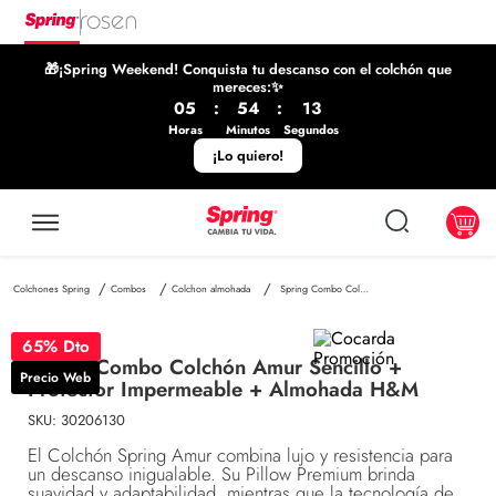
🎁¡Spring Weekend! Conquista tu descanso con el colchón que
mereces:✨
05
:
54
:
12
Horas
Minutos
Segundos
¡Lo quiero!
Combos
Colchon almohada
Spring Combo Colchón Amur Sencillo + Protector Impermeable + Almohada H&M
65
% Dto
Spring Combo Colchón Amur Sencillo +
Precio Web
Protector Impermeable + Almohada H&M
SKU
:
30206130
El Colchón Spring Amur combina lujo y resistencia para
un descanso inigualable. Su Pillow Premium brinda
suavidad y adaptabilidad, mientras que la tecnología de