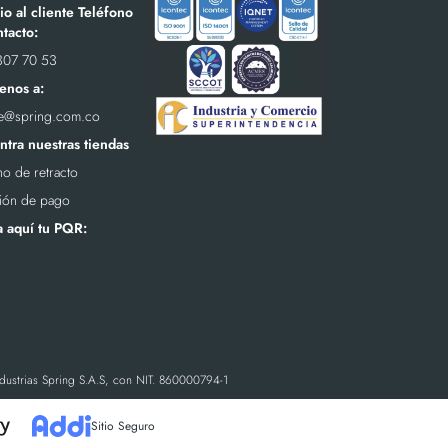
io al cliente Teléfono
tacto:
307 70 53
enos a:
te@spring.com.co
tra nuestras tiendas
o de retracto
ión de pago
a aquí tu PQR:
ndustrias Spring S.A.S, con NIT. 860000794-1
Sitio Seguro