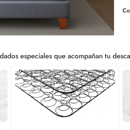
dados especiales que acompañan tu desc
De
Est
El 
exp
alt
alt
bas
mov
niv
bac
aco
cor
des
val