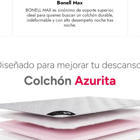
Alt
Bonell Max
Dim
BONELL MAX es sinónimo de soporte superior,
Col
ideal para quienes buscan un colchón durable,
Bas
indeformable y con alto desempeño noche tras
cer
noche.
res
de 
vel
mad
IMP
tam
Anc
Co
Ga