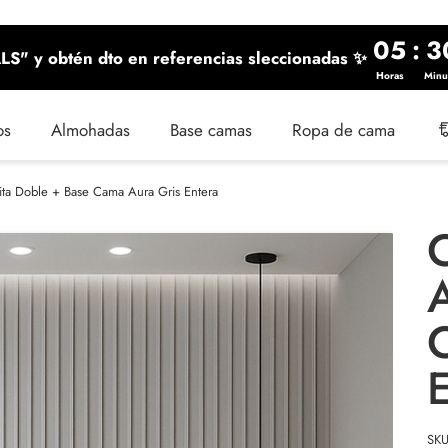
05
:
3
S" y obtén dto en referencias sleccionadas ✨
Horas
Minu
os
Almohadas
Base camas
Ropa de cama
a Doble + Base Cama Aura Gris Entera
SK