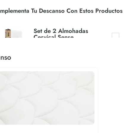
Set de 2 Almohadas
Cervical Sense
+
$
269
.
990
anso
scripción
e combo esta compuesto por:
colchón Azurita de Spring está diseñado para brindar una
eriencia de descanso equilibrada y segura. Con 28 cm de
ura, integra resortes BONELL MAX fabricados en acero de
o carbono, que proporcionan firmeza, resistencia y una
e confiable que se adapta al cuerpo y responde al
imiento. Su tecnología Antibacterial ayuda a mantener
eles de pH controlados, inhibiendo la proliferación
teriana y mejorando la higiene y seguridad del tejido. El
lchado, como primera capa de confort, amortigua el peso
poral y lo distribuye de manera uniforme, favoreciendo un
canso profundo y relajante. Azurita es ideal para quienes
oran soporte, higiene y confort en su colchón.