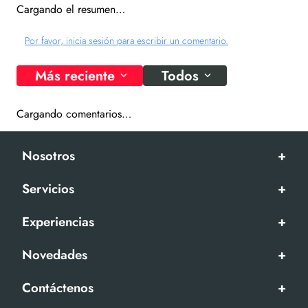
Cargando el resumen…
Por favor, inicia sesión para escribir un comentario.
Más reciente
Todos
Cargando comentarios…
Nosotros
+
Servicios
+
Experiencias
+
Novedades
+
Contáctenos
+