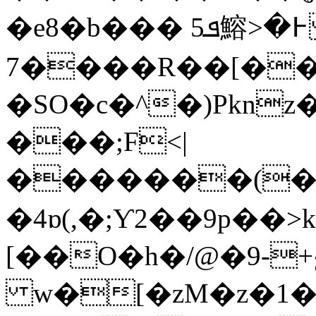
�e8�b��� 5ܦ鰫>߅�
��7��R��[��7���V2��b>c��"6=��ũ��y>��/
�SO�c�^�)Pknz
���;F<|
�������(�
�4ɒ(,�;Ƴ2��9p��>k��mܮ��7��U��
[��O�h�/@�9-+ݝap��{�ca��J��v�¶*������4c
w�[�zM�z�1�