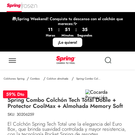
🎁¡Spring Weekend! Conquista tu descanso con el colchón que
mereces:✨
11
:
51
:
35
Horas
Minutos
Segundos
¡Lo quiero!
Combos
Colchon almohada
Spring Combo Colchón Tech Total Doble + Protector CoolMax + Almohada Memory Soft
59
% Dto
Spring Combo Colchón Tech Total Doble +
Protector CoolMax + Almohada Memory Soft
SKU
:
30206259
El Colchón Spring Tech Total une la elegancia del Euro
Box, que brinda suavidad controlada y mayor resistencia,
con la tecnología Pocket Spring de resortes