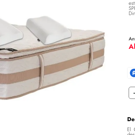
es
SP
Di
De
El 
des