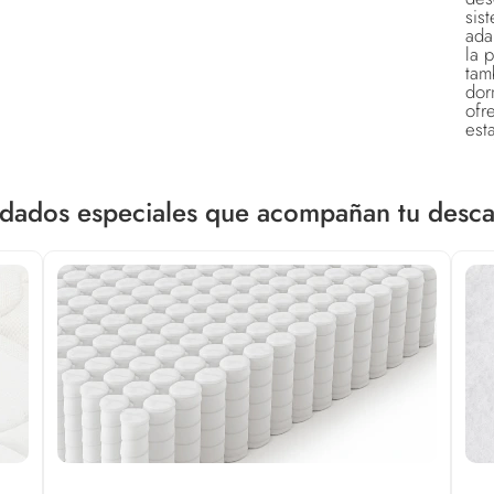
si
ada
la 
tam
dor
ofr
est
pro
Alt
Dim
Col
dados especiales que acompañan tu desc
IMP
tam
Anc
Co
Ga