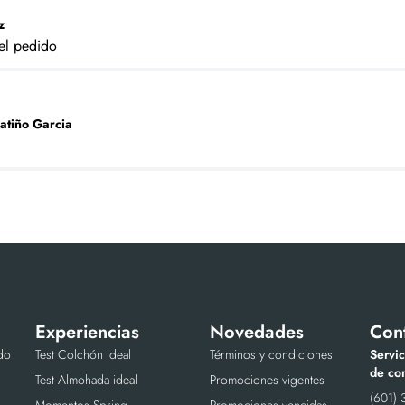
z
 el pedido
atiño Garcia
Experiencias
Novedades
Con
do
Test Colchón ideal
Términos y condiciones
Servic
de con
Test Almohada ideal
Promociones vigentes
(601) 
Momentos Spring
Promociones vencidas