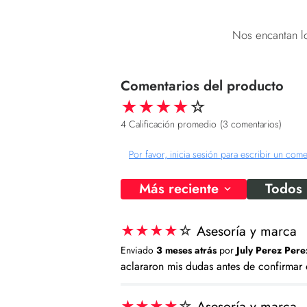
Nos encantan lo
★
★
★
★
☆
4 Calificación promedio
(3 comentarios)
Por favor, inicia sesión para escribir un come
Más reciente
Todos
★
★
★
★
☆
Asesoría y marca
Enviado
3 meses atrás
por
July Perez Pere
aclararon mis dudas antes de confirmar
★
★
★
★
☆
Asesoría y marca