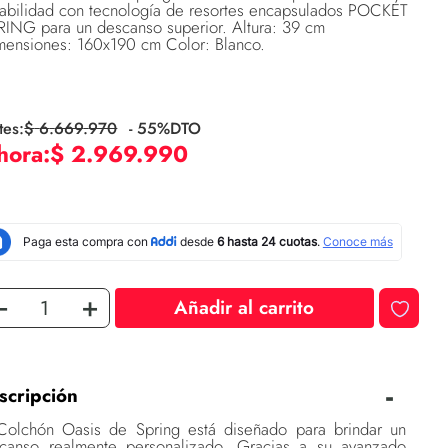
tabilidad con tecnología de resortes encapsulados POCKET
RING para un descanso superior. Altura: 39 cm
mensiones: 160x190 cm Color: Blanco.
$
6
.
669
.
970
-
55
%DTO
$
2
.
969
.
990
－
＋
Añadir al carrito
scripción
Colchón Oasis de Spring está diseñado para brindar un
canso realmente personalizado. Gracias a su avanzado