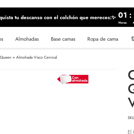
01
:
uista tu descanso con el colchón que mereces:✨
Horas
os
Almohadas
Base camas
Ropa de cama
Queen + Almohada Visco Cervical
V
SK
El