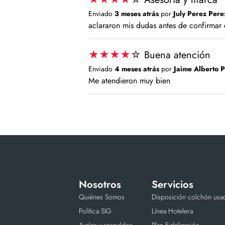
Enviado
3 meses atrás
por
July Perez Pere
aclararon mis dudas antes de confirmar
★
★
★
★
☆
Buena atención
Enviado
4 meses atrás
por
Jaime Alberto P
Me atendieron muy bien
Nosotros
Servicios
Quiénes Somos
Disposición colchón usa
Política SIG
Línea Hotelera
Avales y respaldos
Plan Fidelización