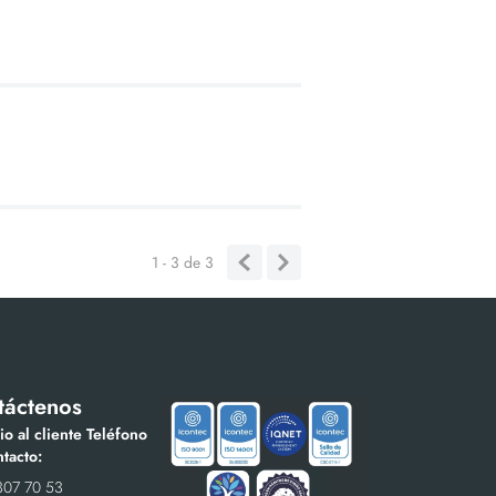
1 - 3
de
3
táctenos
io al cliente Teléfono
tacto:
307 70 53