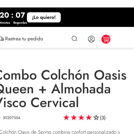
20
:
06
¡Lo quiero!
Minutos
Segundos
Rastrea tu pedido
Combo Colchón Oasis
Queen + Almohada
isco Cervical
★
★
★
★
☆
(
3
)
U
:
30207554
 Colchón Oasis de Spring combina confort personalizado y