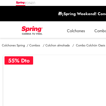
🎁¡Spring Weekend! Conq
Colchones
Comb
Combos
Colchon almohada
Combo Colchón Oasis 
55
% Dto