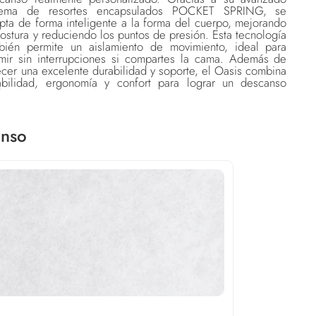
stema de resortes encapsulados POCKET SPRING, se
pta de forma inteligente a la forma del cuerpo, mejorando
postura y reduciendo los puntos de presión. Esta tecnología
bién permite un aislamiento de movimiento, ideal para
mir sin interrupciones si compartes la cama. Además de
ecer una excelente durabilidad y soporte, el Oasis combina
abilidad, ergonomía y confort para lograr un descanso
fundo, saludable y de largo plazo.
ura: 39cms de alto (+/- 1cms)
ensiones: Queen - 160x190cms
or: Blanco.
anso
ORTANTE Recuerde que las siguientes tolerancias en
año son consideradas normales en nuestros colchones:
ho y largo: +0 cm / - 2 cm, Altura: +1 cm / - 1 cm
mposición
rantía y Cuidados