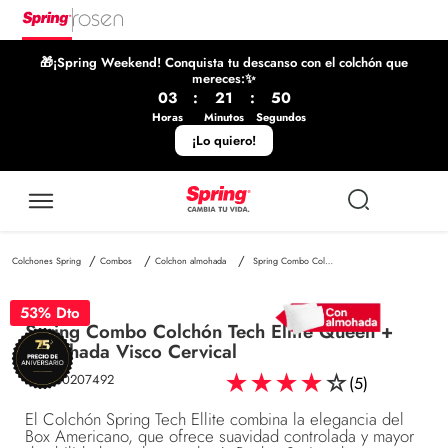
🎁¡Spring Weekend! Conquista tu descanso con el colchón que
mereces:✨
03
:
21
:
49
Horas
Minutos
Segundos
¡Lo quiero!
Combos
Colchon almohada
Spring Combo Colchón Tech Ellite Queen + Almohada Visco Cervical
53
% Dto
Spring Combo Colchón Tech Ellite Queen +
Almohada Visco Cervical
★
★
★
★
☆
SKU
:
30207492
(
5
)
El Colchón Spring Tech Ellite combina la elegancia del
Box Americano, que ofrece suavidad controlada y mayor