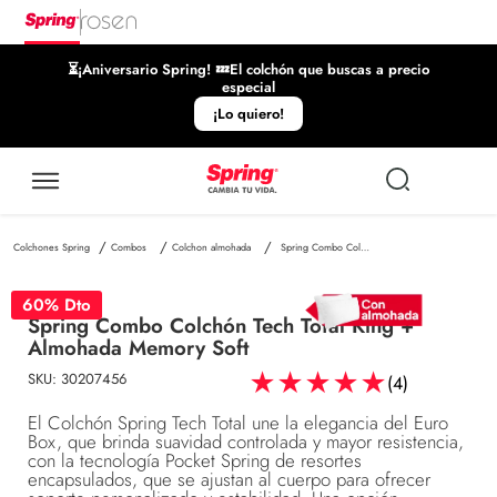
⏳¡Aniversario Spring! 💤El colchón que buscas a precio
especial
¡Lo quiero!
Combos
Colchon almohada
Spring Combo Colchón Tech Total King + Almohada Memory Soft
60
% Dto
Spring Combo Colchón Tech Total King +
Almohada Memory Soft
★
★
★
★
★
SKU
:
30207456
(
4
)
El Colchón Spring Tech Total une la elegancia del Euro
Box, que brinda suavidad controlada y mayor resistencia,
con la tecnología Pocket Spring de resortes
encapsulados, que se ajustan al cuerpo para ofrecer