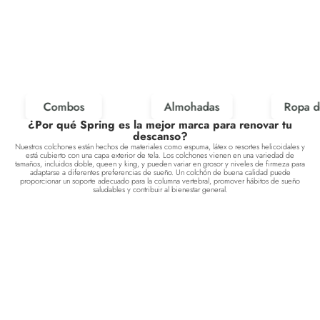
ayude.
Quiero hablar con un asesor
Llévame al inicio
Muéstrame colchones
Quiero ver almohadas