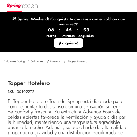
🎁¡Spring Weekend! Conquista tu descanso con el colchón que
mereces:✨
06
:
46
:
53
Horas
Minutos
Segundos
¡Lo quiero!
Colchones
Hotelera
Topper Hotelero
Topper Hotelero
SKU
:
30102272
El Topper Hotelero Tech de Spring está diseñado para
complementar tu descanso con una sensación superior
de confort y frescura. Su estructura Advance Foam de
celdas abiertas favorece la ventilación y ayuda a disipar
la humedad, manteniendo una temperatura agradable
durante la noche. Además, su acolchado de alta calidad
proporciona suavidad y una distribución equilibrada del