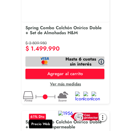
Spring Combo Colchón Onirico Doble
+ Set de Almohadas H&M
$
3
.
809
.
980
$
1
.
499
.
990
Hasta 6 cuotas
sin interés
Agregar al carrito
Ver más medidas
61
% Dto
Spring Combo Colchón Onirico Doble
Precio Web
+ Protector Impermeable