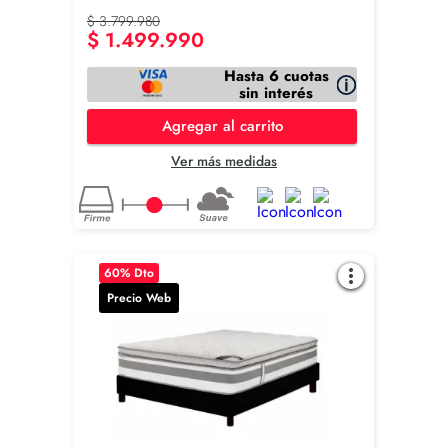
$
3
.
799
.
980
$
1
.
499
.
990
Hasta 6 cuotas
sin interés
Agregar al carrito
Ver más medidas
60
% Dto
Precio Web