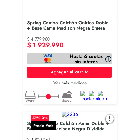
Spring Combo Colchón Onirico Doble
+ Base Cama Madison Negra Entera
$
4
.
779
.
980
$
1
.
929
.
990
Hasta 6 cuotas
sin interés
Agregar al carrito
Ver más medidas
59
% Dto
Spring Combo Colchón Amur Doble +
Precio Web
Base Cama Madison Negra Dividida
$
4
.
809
.
980