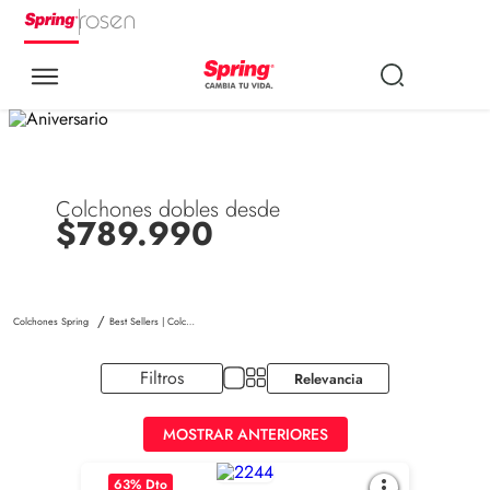
Colchones dobles desde
$789.990
Best Sellers | Colchones Spring
Filtros
Relevancia
MOSTRAR ANTERIORES
63
% Dto