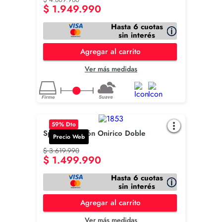
$
1
.
949
.
990
Hasta 6 cuotas
sin interés
Agregar al carrito
Ver más medidas
59
% Dto
Spring Colchón Onirico Doble
Precio Web
$
3
.
619
.
990
$
1
.
499
.
990
Hasta 6 cuotas
sin interés
Agregar al carrito
Ver más medidas