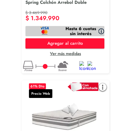
Spring Colchón Arrebol Doble
$
3
.
469
.
990
$
1
.
349
.
990
Hasta 6 cuotas
sin interés
Agregar al carrito
Ver más medidas
61
% Dto
Precio Web