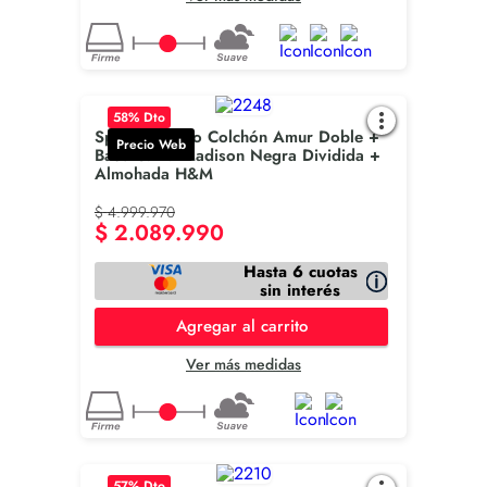
58
% Dto
Spring Combo Colchón Amur Doble +
Precio Web
Base Cama Madison Negra Dividida +
Almohada H&M
$
4
.
999
.
970
$
2
.
089
.
990
Hasta 6 cuotas
sin interés
Agregar al carrito
Ver más medidas
57
% Dto