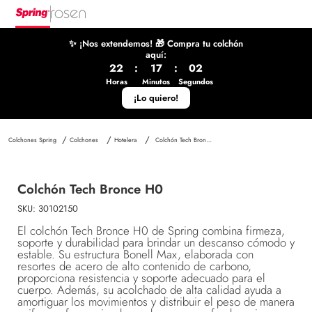
✨ ¡Nos extendemos! 🎁 Compra tu colchón
aquí:
22
:
17
:
02
Horas
Minutos
Segundos
¡Lo quiero!
Colchones
Hotelera
Colchón Tech Bronce H0
Colchón Tech Bronce H0
SKU
:
30102150
El colchón Tech Bronce H0 de Spring combina firmeza,
soporte y durabilidad para brindar un descanso cómodo y
estable. Su estructura Bonell Max, elaborada con
resortes de acero de alto contenido de carbono,
proporciona resistencia y soporte adecuado para el
cuerpo. Además, su acolchado de alta calidad ayuda a
amortiguar los movimientos y distribuir el peso de manera