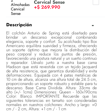
Cervical Sense
+
$
269
.
990
Descripción
El colchón Anturio de Spring está diseñado para
brindar un descanso excepcional combinando
elegancia, soporte y confort. Su acolchado tipo Box
Americano equilibra suavidad y firmeza, ofreciendo
un soporte óptimo que mejora la distribución del
peso corporal y reduce los puntos de presión,
favoreciendo una postura natural y un sueño continuo
y reparador. Llévalo junto a nuestra base cama
Madison que está revestida con un tejido Jacquard
de alta resistencia, que garantiza durabilidad y evita
deformaciones. Equipada con 4 patas metálicas de
10 cm de altura, alcanza una altura total de 24.5 cm,
proporcionando un soporte robusto y estable para tu
descanso. Base Cama Dividida. Altura: 33cms de
alto (+/- 1cms) Dimensiones: Queen - 160x190cms
Color: Blanco. IMPORTANTE Recuerde que las
siguientes tolerancias en tamaño son consideradas
normales en nuestros colchones: Ancho y largo: +0
cm / - 2 cm, Altura: +1 cm / - 1 cm