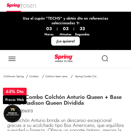
Usa el cupón "TECHS" y obtén dto en referencias
seleccionadas ✨
03
:
03
:
33
Horas
Minutos
Segundos
¡Lo quiero!
Combos
Colchon base cama
Spring Combo Colchón Anturio Queen + Base Cama Madison Queen Dividida
65
% Dto
Spring Combo Colchón Anturio Queen + Base
Precio Web
Cama Madison Queen Dividida
SKU
:
30206313
El Colchón Anturio brinda un descanso excepcional
gracias a su acolchado tipo Box Americano, que equilibra
suavidad y firmeza. Ofrece un soporte óptimo, mejora la