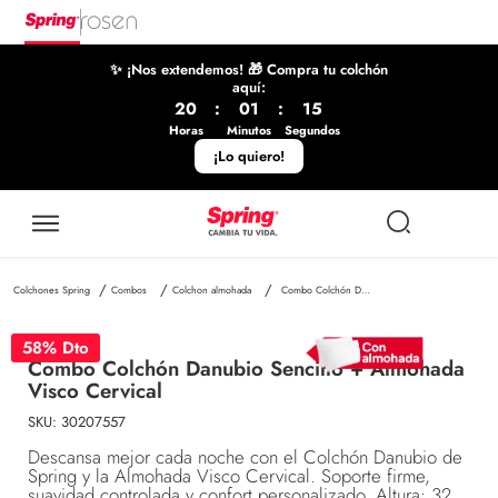
✨ ¡Nos extendemos! 🎁 Compra tu colchón
aquí:
20
:
01
:
15
Horas
Minutos
Segundos
¡Lo quiero!
Combos
Colchon almohada
Combo Colchón Danubio Sencillo + Almohada Visco Cervical
58
% Dto
Combo Colchón Danubio Sencillo + Almohada
Visco Cervical
SKU
:
30207557
Descansa mejor cada noche con el Colchón Danubio de
Spring y la Almohada Visco Cervical. Soporte firme,
suavidad controlada y confort personalizado. Altura: 32