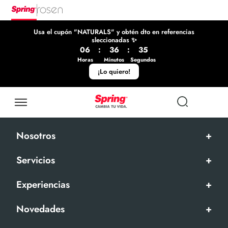
Usa el cupón "NATURALS" y obtén dto en referencias
sleccionadas ✨
06
:
36
:
35
Horas
Minutos
Segundos
¡Lo quiero!
Nosotros
+
Servicios
+
Experiencias
+
Novedades
+