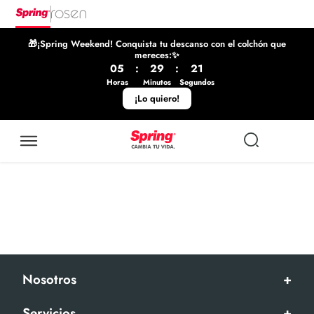
🎁¡Spring Weekend! Conquista tu descanso con el colchón que
mereces:✨
05
:
29
:
21
Horas
Minutos
Segundos
¡Lo quiero!
Nosotros
+
Servicios
+