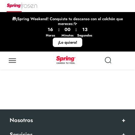
🎁¡Spring Weekend! Conquista tu descanso con el colchón que
mereces:✨
16
:
00
:
13
Horas
Minutos
Segundos
¡Lo quiero!
Nosotros
+
Servicios
+