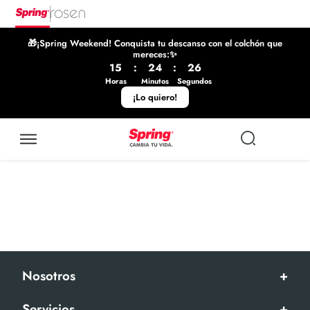
🎁¡Spring Weekend! Conquista tu descanso con el colchón que
mereces:✨
15
:
24
:
26
Horas
Minutos
Segundos
¡Lo quiero!
Nosotros
+
Servicios
+