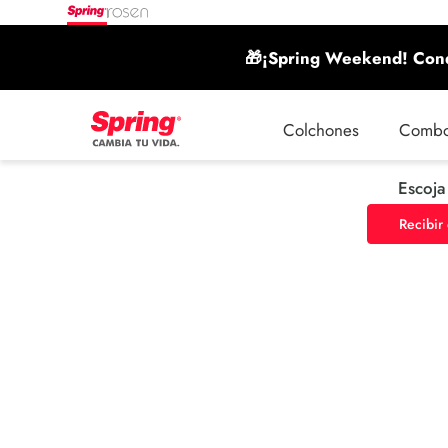
🎁¡Spring Weekend! Conq
Colchones
Comb
Escoja
Recibir