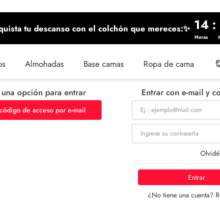
14
:
uista tu descanso con el colchón que mereces:✨
Horas
os
Almohadas
Base camas
Ropa de cama
 una opción para entrar
Entrar con e-mail y c
 código de acceso por e-mail
Olvidé
Entrar
¿No tiene una cuenta? R