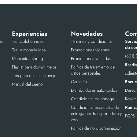
Experiencias
Novedades
Con
do
Test Colchón ideal
Términos y condiciones
Servic
de con
Test Almohada ideal
Promociones vigentes
(601) 
Momentos Spring
Promociones vencidas
Escríb
Playlist para dormir mejor
Política de tratamiento de
datos personales
sclien
Tips para descansar mejor
Garantías
Encuen
Manual del sueño
Distribuidores autorizados
Derech
Condiciones de entrega
Revers
Condiciones especiales de
Radic
entrega por transportadora y
PQRS
zona
Política de no discriminación