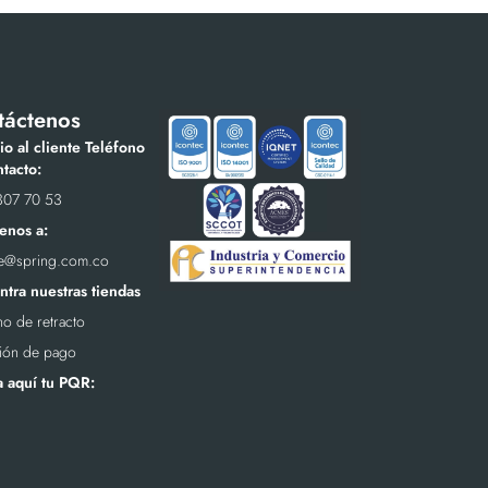
táctenos
io al cliente Teléfono
tacto:
307 70 53
enos a:
te@spring.com.co
tra nuestras tiendas
o de retracto
ión de pago
a aquí tu PQR: