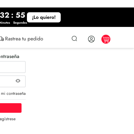
32
:
55
¡Lo quiero!
Minutos
Segundos
Rastrea tu pedido
ontraseña
 mi contraseña
egístrese