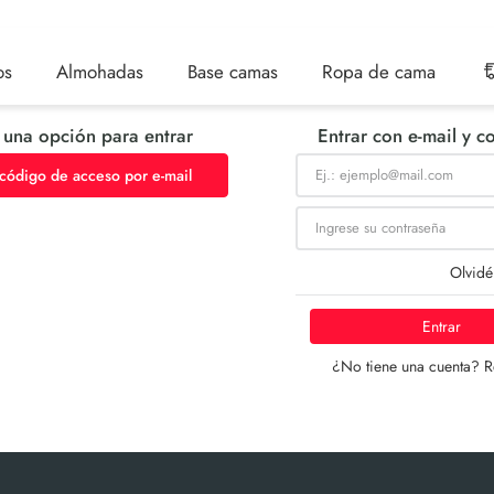
os
Almohadas
Base camas
Ropa de cama
 una opción para entrar
Entrar con e-mail y c
 código de acceso por e-mail
Olvidé
Entrar
¿No tiene una cuenta? R