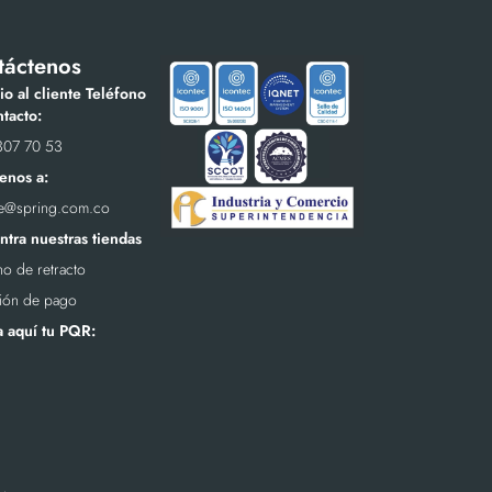
táctenos
io al cliente Teléfono
tacto:
307 70 53
enos a:
te@spring.com.co
tra nuestras tiendas
o de retracto
ión de pago
a aquí tu PQR: