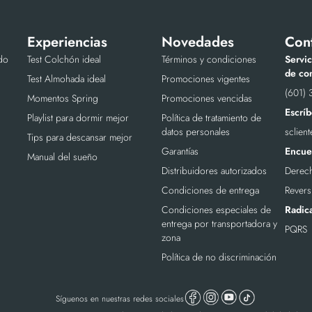
Experiencias
Novedades
Con
do
Test Colchón ideal
Términos y condiciones
Servic
de con
Test Almohada ideal
Promociones vigentes
(601) 
Momentos Spring
Promociones vencidas
Escríb
Playlist para dormir mejor
Política de tratamiento de
datos personales
sclien
Tips para descansar mejor
Garantías
Encuen
Manual del sueño
Distribuidores autorizados
Derech
Condiciones de entrega
Revers
Condiciones especiales de
Radic
entrega por transportadora y
PQRS
zona
Política de no discriminación
Síguenos en nuestras redes sociales