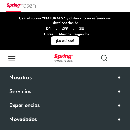
Usa el cupón "NATURALS" y obtén dto en referencias
sleccionadas ✨
01
:
59
:
36
Horas
Minutos
Segundos
¡Lo quiero!
Nosotros
+
Servicios
+
Experiencias
+
Novedades
+