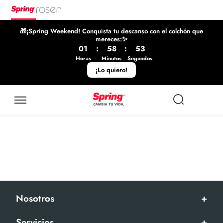
🎁¡Spring Weekend! Conquista tu descanso con el colchón que
mereces:✨
01
:
58
:
53
Horas
Minutos
Segundos
¡Lo quiero!
Nosotros
+
Servicios
+