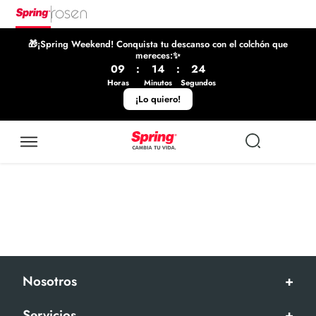
🎁¡Spring Weekend! Conquista tu descanso con el colchón que
mereces:✨
09
:
14
:
24
Horas
Minutos
Segundos
¡Lo quiero!
Nosotros
+
Servicios
+