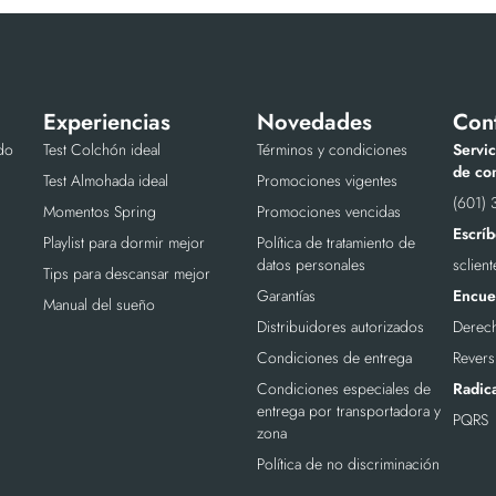
Experiencias
Novedades
Con
do
Test Colchón ideal
Términos y condiciones
Servic
de con
Test Almohada ideal
Promociones vigentes
(601) 
Momentos Spring
Promociones vencidas
Escríb
Playlist para dormir mejor
Política de tratamiento de
datos personales
sclien
Tips para descansar mejor
Garantías
Encuen
Manual del sueño
Distribuidores autorizados
Derech
Condiciones de entrega
Revers
Condiciones especiales de
Radic
entrega por transportadora y
PQRS
zona
Política de no discriminación