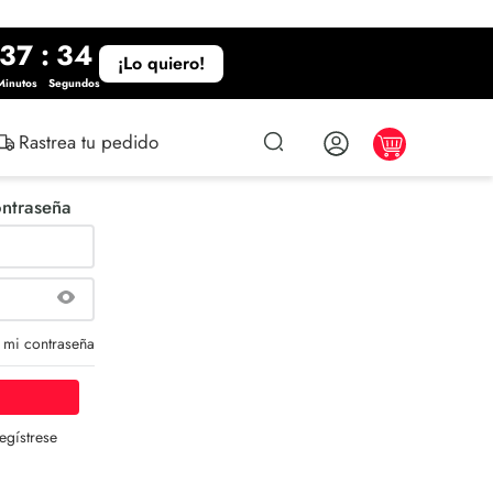
37
:
34
¡Lo quiero!
Minutos
Segundos
Rastrea tu pedido
ontraseña
 mi contraseña
egístrese