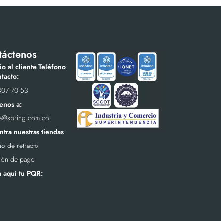
táctenos
io al cliente Teléfono
tacto:
307 70 53
enos a:
te@spring.com.co
tra nuestras tiendas
o de retracto
ión de pago
a aquí tu PQR: