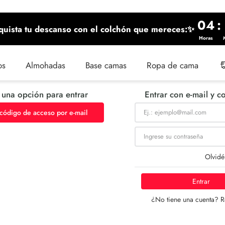
04
:
uista tu descanso con el colchón que mereces:✨
Horas
os
Almohadas
Base camas
Ropa de cama
 una opción para entrar
Entrar con e-mail y c
 código de acceso por e-mail
Olvidé
Entrar
¿No tiene una cuenta? R