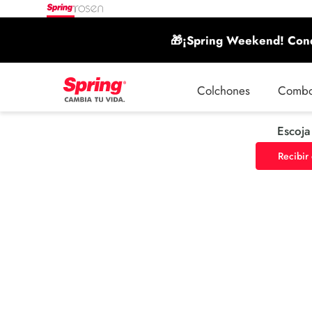
🎁¡Spring Weekend! Conq
Colchones
Comb
Escoja
Recibir