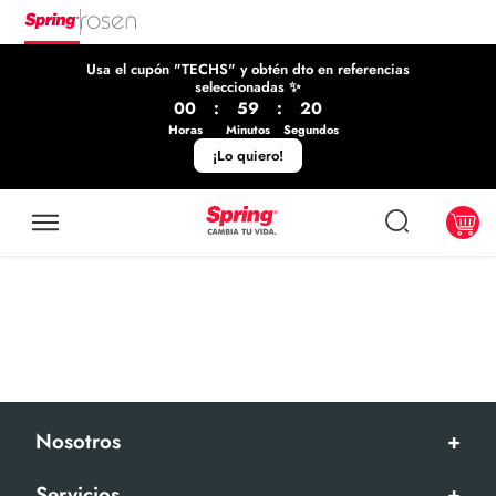
Usa el cupón "TECHS" y obtén dto en referencias
seleccionadas ✨
00
:
59
:
20
Horas
Minutos
Segundos
¡Lo quiero!
Nosotros
+
Servicios
+