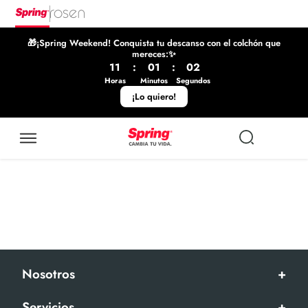
🎁¡Spring Weekend! Conquista tu descanso con el colchón que
mereces:✨
11
:
01
:
02
Horas
Minutos
Segundos
¡Lo quiero!
Nosotros
+
Servicios
+