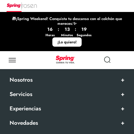
🎁¡Spring Weekend! Conquista tu descanso con el colchón que
mereces:✨
16
:
13
:
19
Horas
Minutos
Segundos
¡Lo quiero!
Nosotros
+
Servicios
+
Experiencias
+
Novedades
+