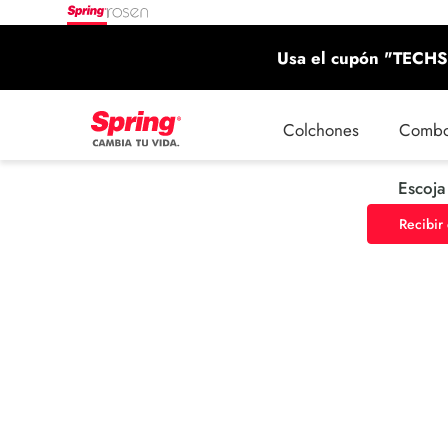
Usa el cupón "TECHS"
Colchones
Comb
Escoja
Recibir