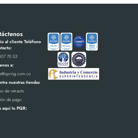
táctenos
io al cliente Teléfono
tacto:
307 70 53
enos a:
te@spring.com.co
tra nuestras tiendas
o de retracto
ión de pago
a aquí tu PQR: