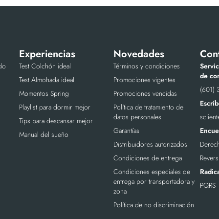
Experiencias
Novedades
Con
do
Test Colchón ideal
Términos y condiciones
Servic
de con
Test Almohada ideal
Promociones vigentes
(601) 
Momentos Spring
Promociones vencidas
Escríb
Playlist para dormir mejor
Política de tratamiento de
datos personales
sclien
Tips para descansar mejor
Garantías
Encuen
Manual del sueño
Distribuidores autorizados
Derech
Condiciones de entrega
Revers
Condiciones especiales de
Radic
entrega por transportadora y
PQRS
zona
Política de no discriminación