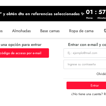
01
:
57
 y obtén dto en referencias seleccionadas ✨
Horas
Minuto
os
Almohadas
Base camas
Ropa de cama
 una opción para entrar
Entrar con e-mail y c
 código de acceso por e-mail
Olvidé
Entrar
¿No tiene una cuenta? R