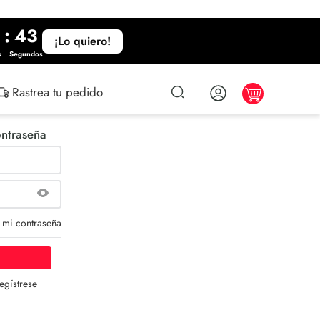
:
43
¡Lo quiero!
s
Segundos
Rastrea tu pedido
ontraseña
 mi contraseña
egístrese