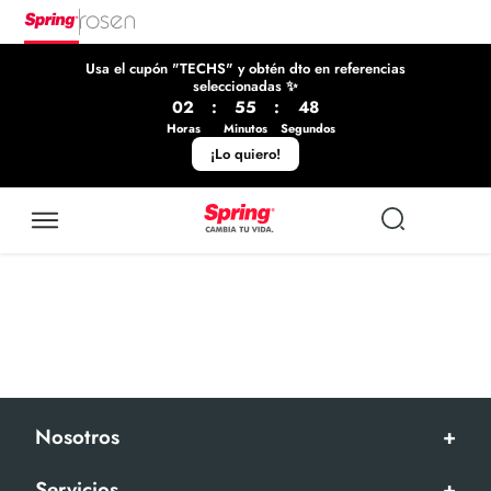
Usa el cupón "TECHS" y obtén dto en referencias
seleccionadas ✨
02
:
55
:
48
Horas
Minutos
Segundos
¡Lo quiero!
Nosotros
+
Servicios
+