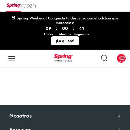
🎁¡Spring Weekend! Conquista tu descanso con el colchón que
mereces:✨
09
:
00
:
41
Horas
Minutos
Segundos
¡Lo quiero!
Nosotros
+
Servicios
+