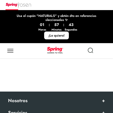
Usa el cupón "NATURALS" y obtén dto en referencias
sleccionadas ✨
01
:
57
:
43
Horas
Minutos
Segundos
¡Lo quiero!
Nosotros
+
Servicios
+