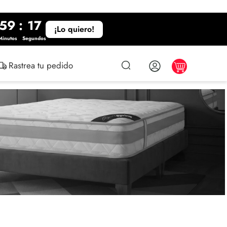
59
:
16
¡Lo quiero!
Minutos
Segundos
Rastrea tu pedido