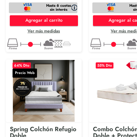
Hasta 6 cuotas
Hast
sin interés
si
Agregar al carrito
Agregar al ca
Ver más medidas
Ver más medi
64
% Dto
55
% Dto
Precio Web
Spring Colchón Refugio
Combo Colchón
Doble
Doble + Protec