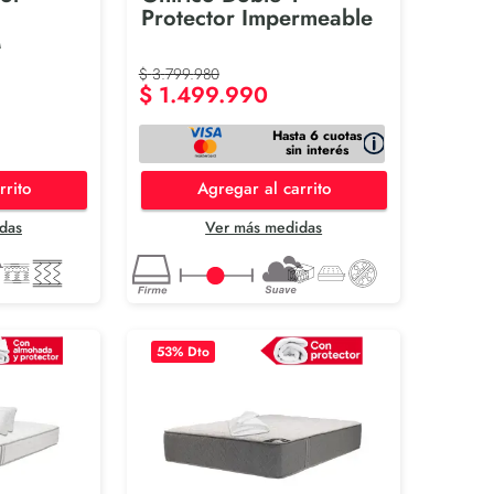
Protector Impermeable
M
$
3
.
799
.
980
$
1
.
499
.
990
Hasta 6 cuotas
sin interés
rrito
Agregar al carrito
das
Ver más medidas
53
% Dto