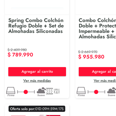
Spring Combo Colchón
Combo Colchón
Refugio Doble + Set de
Doble + Protec
Almohadas Siliconadas
Impermeable + 
Almohadas Sili
$
2
.
409
.
980
$
2
.
669
.
970
$
789
.
990
$
955
.
980
Agregar al carrito
Agregar al ca
Ver más medidas
Ver más medi
Oferta solo por:
0
1
D
:
0
9
H
:
5
9
M
:
1
7
S