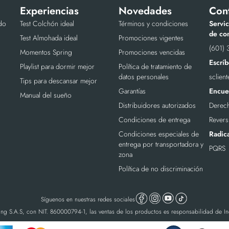
Experiencias
Novedades
Con
do
Test Colchón ideal
Términos y condiciones
Servic
de con
Test Almohada ideal
Promociones vigentes
(601) 
Momentos Spring
Promociones vencidas
Escríb
Playlist para dormir mejor
Política de tratamiento de
datos personales
sclien
Tips para descansar mejor
Garantías
Encuen
Manual del sueño
Distribuidores autorizados
Derech
Condiciones de entrega
Revers
Condiciones especiales de
Radic
entrega por transportadora y
PQRS
zona
Política de no discriminación
Síguenos en nuestras redes sociales
ing S.A.S, con NIT. 860000794-1, las ventas de los productos es responsabilidad de I