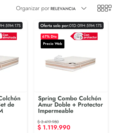
RELEVANCIA
9
H
:
5
9
M
:
1
6
S
Oferta solo por:
0
1
D
:
0
9
H
:
5
9
M
:
1
6
S
67
% Dto
Precio Web
Colchón
Spring Combo Colchón
et de
Amur Doble + Protector
M
Impermeable
$
3
.
419
.
980
$
1
.
119
.
990