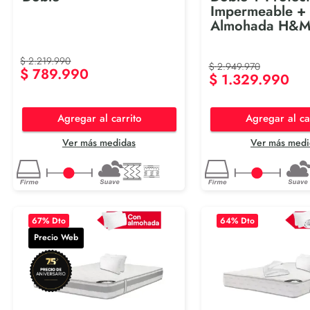
Impermeable +
Almohada H&
$
2
.
219
.
990
$
2
.
949
.
970
$
789
.
990
$
1
.
329
.
990
Agregar al carrito
Agregar al ca
Ver más medidas
Ver más medi
67
% Dto
64
% Dto
Precio Web