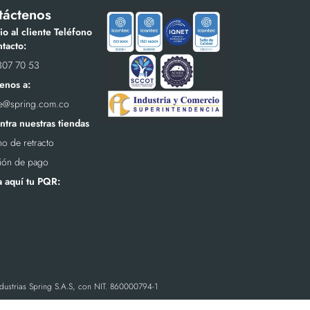
táctenos
io al cliente Teléfono
tacto:
307 70 53
enos a:
te@spring.com.co
tra nuestras tiendas
o de retracto
ión de pago
a aquí tu PQR:
ndustrias Spring S.A.S, con NIT. 860000794-1