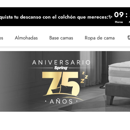
09
:
uista tu descanso con el colchón que mereces:✨
Horas
os
Almohadas
Base camas
Ropa de cama