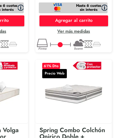
a 6 cuotas
Hasta 6 cuotas
n interés
sin interés
rrito
Agregar al carrito
das
Ver más medidas
61
% Dto
Precio Web
 Volga
Spring Combo Colchón
tor
Onirico Doble +