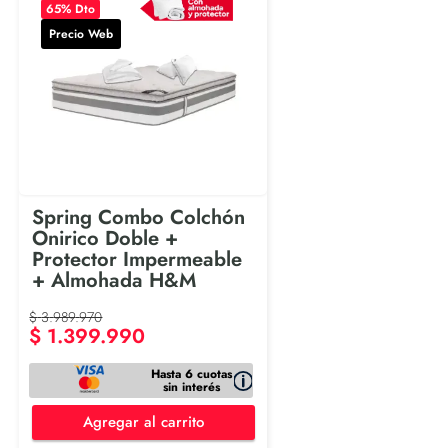
65
% Dto
Precio Web
Spring Combo Colchón
Onirico Doble +
Protector Impermeable
+ Almohada H&M
$
3
.
989
.
970
$
1
.
399
.
990
Hasta 6 cuotas
sin interés
Agregar al carrito