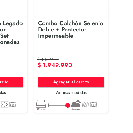
 Legado
Combo Colchón Selenio
tor
Doble + Protector
Set
Impermeable
conadas
$
4
.
159
.
980
$
1
.
949
.
990
rrito
Agregar al carrito
das
Ver más medidas