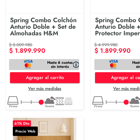
Spring Combo Colchón
Spring Combo 
Anturio Doble + Set de
Anturio Doble 
Almohadas H&M
Protector Impe
$
5
.
009
.
980
$
4
.
999
.
980
$
1
.
899
.
990
$
1
.
899
.
990
Hasta 6 cuotas
Hast
sin interés
si
Agregar al carrito
Agregar al ca
Ver más medidas
Ver más medi
61
% Dto
Precio Web