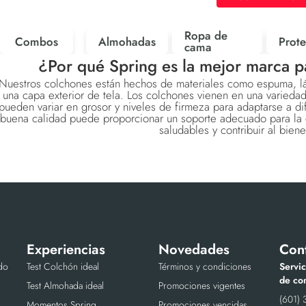
Ropa de
Combos
Almohadas
Prote
cama
¿Por qué Spring es la mejor marca p
Nuestros colchones están hechos de materiales como espuma, lát
una capa exterior de tela. Los colchones vienen en una variedad
pueden variar en grosor y niveles de firmeza para adaptarse a d
buena calidad puede proporcionar un soporte adecuado para la 
saludables y contribuir al biene
Experiencias
Novedades
Con
do
Test Colchón ideal
Términos y condiciones
Servic
de con
Test Almohada ideal
Promociones vigentes
(601) 
Momentos Spring
Promociones vencidas