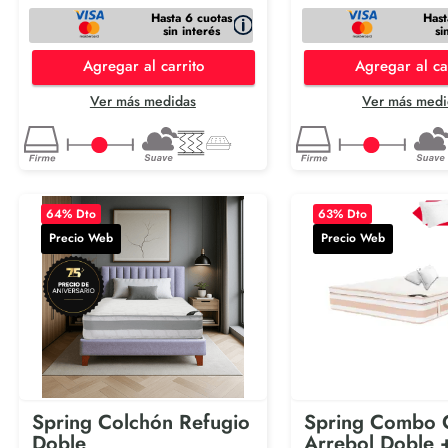
Hasta 6 cuotas
Hast
sin interés
si
Agregar al carrito
Agregar al ca
Ver más medidas
Ver más medi
64
% Dto
63
% Dto
Precio Web
Precio Web
Spring Colchón Refugio
Spring Combo 
Doble
Arrebol Doble 