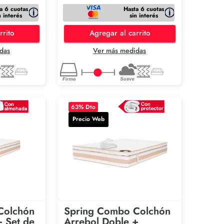
a 6 cuotas
Hasta 6 cuotas
n interés
sin interés
rrito
Agregar al carrito
das
Ver más medidas
63
% Dto
Precio Web
Colchón
Spring Combo Colchón
+ Set de
Arrebol Doble +