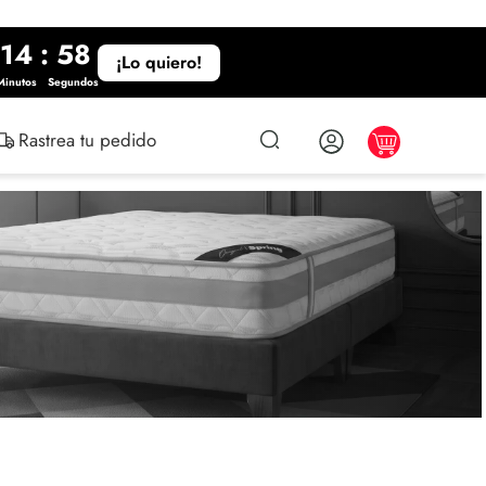
14
:
57
¡Lo quiero!
Minutos
Segundos
Rastrea tu pedido