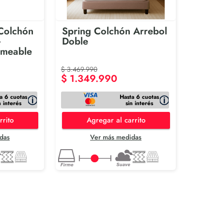
Colchón
Spring Colchón Arrebol
+
Doble
rmeable
$
3
.
469
.
990
$
1
.
349
.
990
a 6 cuotas
Hasta 6 cuotas
n interés
sin interés
rrito
Agregar al carrito
das
Ver más medidas