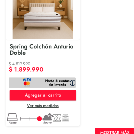
Spring Colchón Anturio
Doble
$
4
.
819
.
990
$
1
.
899
.
990
Hasta 6 cuotas
sin interés
Agregar al carrito
Ver más medidas
MOSTRAR MÁS