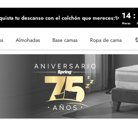
14
:
uista tu descanso con el colchón que mereces:✨
Horas
os
Almohadas
Base camas
Ropa de cama