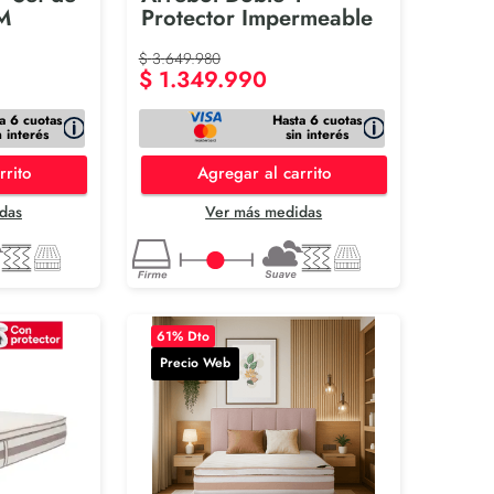
M
Protector Impermeable
$
3
.
649
.
980
$
1
.
349
.
990
a 6 cuotas
Hasta 6 cuotas
n interés
sin interés
rrito
Agregar al carrito
das
Ver más medidas
61
% Dto
Precio Web