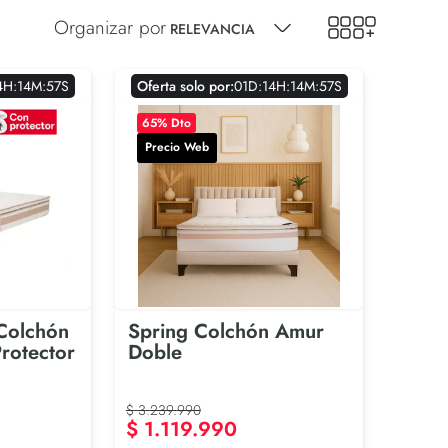
RELEVANCIA
4
H
:
1
4
M
:
5
6
S
Oferta solo por:
0
1
D
:
1
4
H
:
1
4
M
:
5
6
S
65
% Dto
Precio Web
Colchón
Spring Colchón Amur
rotector
Doble
$
3
.
239
.
990
$
1
.
119
.
990