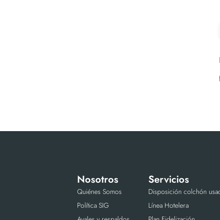
Nosotros
Servicios
Quiénes Somos
Disposición colchón usa
Política SIG
Línea Hotelera
Avales y respaldos
Plan Fidelización