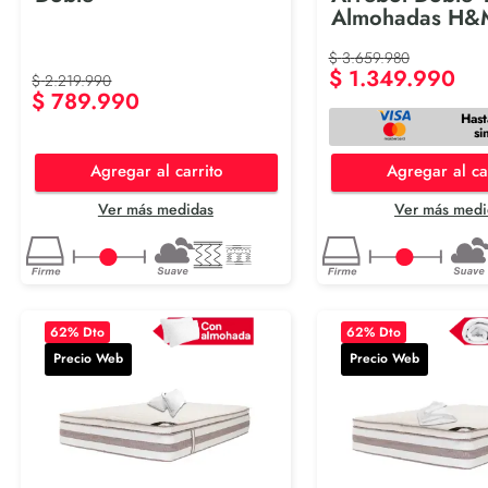
Almohadas H&
$
3
.
659
.
980
$
1
.
349
.
990
$
2
.
219
.
990
$
789
.
990
Hast
si
Agregar al carrito
Agregar al ca
Ver más medidas
Ver más medi
62
% Dto
62
% Dto
Precio Web
Precio Web