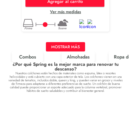
Agregar al carrito
Ver más medidas
MOSTRAR MÁS
Combos
Almohadas
Ropa d
¿Por qué Spring es la mejor marca para renovar tu
descanso?
Nuestros colchones están hechos de materiales como espuma, látex o resortes
helicoidales y está cubierto con una capa exterior de tela. Los colchones vienen en una
variedad de tamaños, incluidos doble, queen y king, y pueden variar en grosor y niveles
de firmeza para adaptarse a diferentes preferencias de sueño. Un colchón de buena
calidad puede proporcionar un soporte adecuado para la columna vertebral, promover
hábitos de sueño saludables y contribuir al bienestar general.
Nosotros
+
Servicios
+