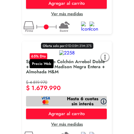
Agregar al carrito
Ver más medidas
Oferta solo por:
0
1
D
:
0
5
H
:
3
1
M
:
3
6
S
65
% Dto
Spring Combo Colchón Arrebol Doble
Precio Web
+ Base Cama Madison Negra Entera +
Almohada H&M
$
4
.
819
.
970
$
1
.
679
.
990
Hasta 6 cuotas
sin interés
Agregar al carrito
Ver más medidas