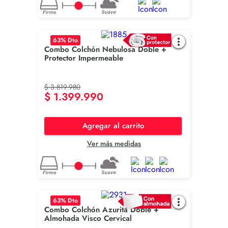
63
% Dto
Combo Colchón Nebulosa Doble +
Protector Impermeable
$
3
.
819
.
980
$
1
.
399
.
990
Agregar al carrito
Ver más medidas
63
% Dto
Combo Colchón Azurita Doble +
Almohada Visco Cervical