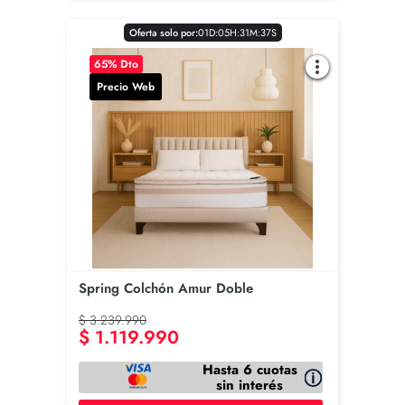
Oferta solo por:
0
1
D
:
0
5
H
:
3
1
M
:
3
6
S
65
% Dto
Precio Web
Spring Colchón Amur Doble
$
3
.
239
.
990
$
1
.
119
.
990
Hasta 6 cuotas
sin interés