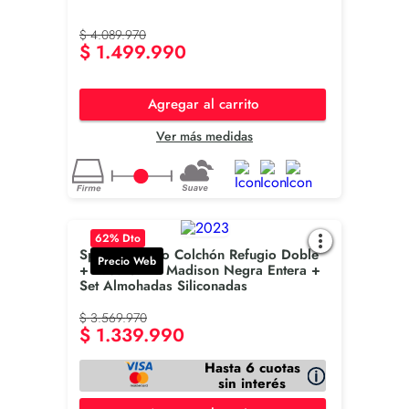
$
4
.
089
.
970
$
1
.
499
.
990
Agregar al carrito
Ver más medidas
62
% Dto
Spring Combo Colchón Refugio Doble
Precio Web
+ Base Cama Madison Negra Entera +
Set Almohadas Siliconadas
$
3
.
569
.
970
$
1
.
339
.
990
Hasta 6 cuotas
sin interés