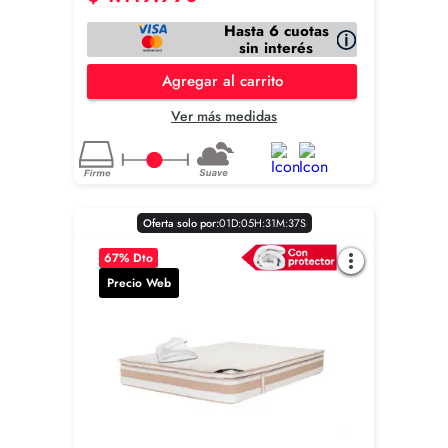
Hasta 6 cuotas
sin interés
Agregar al carrito
Ver más medidas
Oferta solo por:
0
1
D
:
0
5
H
:
3
1
M
:
3
6
S
67
% Dto
Precio Web