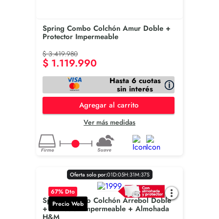
Spring Combo Colchón Amur Doble +
Protector Impermeable
$
3
.
419
.
980
$
1
.
119
.
990
Hasta 6 cuotas
sin interés
Agregar al carrito
Ver más medidas
Oferta solo por:
0
1
D
:
0
5
H
:
3
1
M
:
3
6
S
67
% Dto
Spring Combo Colchón Arrebol Doble
Precio Web
+ Protector Impermeable + Almohada
H&M