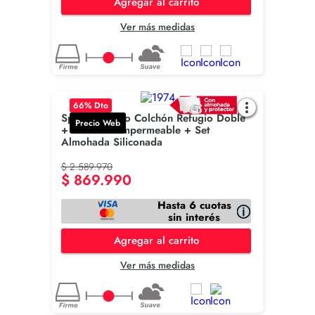
Agregar al carrito
Ver más medidas
66
% Dto
Spring Combo Colchón Refugio Doble
Precio Web
+ Protector Impermeable + Set
Almohada Siliconada
$
2
.
589
.
970
$
869
.
990
Hasta 6 cuotas
sin interés
Agregar al carrito
Ver más medidas