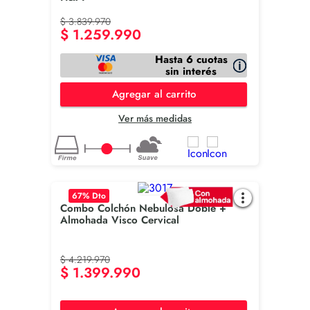
$
3
.
839
.
970
$
1
.
259
.
990
Hasta 6 cuotas
sin interés
Agregar al carrito
Ver más medidas
67
% Dto
Combo Colchón Nebulosa Doble +
Almohada Visco Cervical
$
4
.
219
.
970
$
1
.
399
.
990