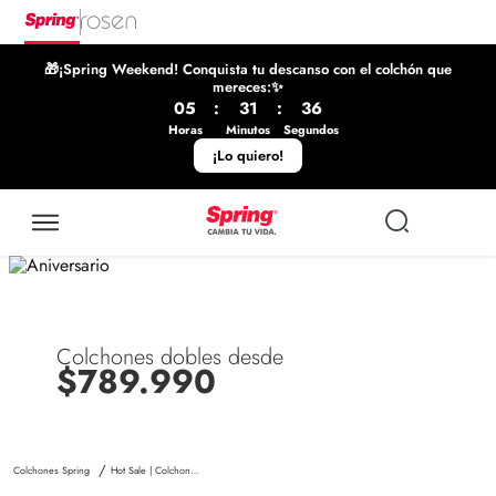
🎁¡Spring Weekend! Conquista tu descanso con el colchón que
mereces:✨
05
:
31
:
36
Horas
Minutos
Segundos
¡Lo quiero!
Colchones dobles desde
$789.990
Hot Sale | Colchones Spring